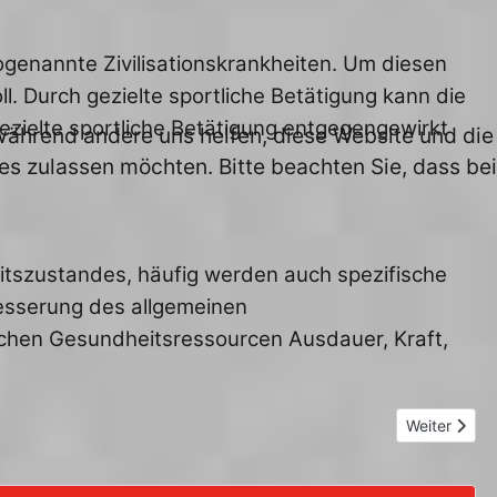
ogenannte Zivilisationskrankheiten. Um diesen
l. Durch gezielte sportliche Betätigung kann die
zielte sportliche Betätigung entgegengewirkt
, während andere uns helfen, diese Website und die
es zulassen möchten. Bitte beachten Sie, dass bei
itszustandes, häufig werden auch spezifische
besserung des allgemeinen
schen Gesundheitsressourcen Ausdauer, Kraft,
Nächster Bei
Weiter