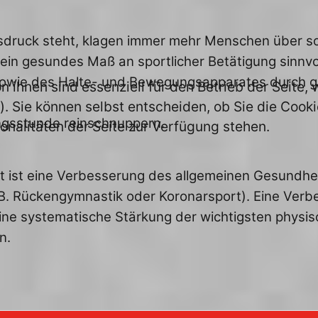
lgsdruck steht, klagen immer mehr Menschen über s
ein gesundes Maß an sportlicher Betätigung sinnvol
sowie des Halte- und Bewegungsapparates durch ge
n ihnen sind essenziell für den Betrieb der Seite
. Sie können selbst entscheiden, ob Sie die Cooki
ungsstunde reinschnuppern.
onalitäten der Seite zur Verfügung stehen.
t ist eine Verbesserung des allgemeinen Gesundhe
. B. Rückengymnastik oder Koronarsport). Eine Ver
ine systematische Stärkung der wichtigsten physi
n.