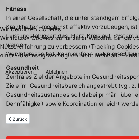
Fitness
In einer Gesellschaft, die unter ständigem Erfo
Krankheiten möglichst effektiv vorzubeugen, ist 
Wir benutzen Cookies
Leistungsfähigkeit des Herz-Kreislauf-System 
Wir nutzen Cookies auf unserer Website. Einige vo
werden.
Nutzererfahrung zu verbessern (Tracking Cookies)
Wer Interesse hat, kann einfach mal in eine Üb
einer Ablehnung womöglich nicht mehr alle Funkti
Gesundheit
Akzeptieren
Ablehnen
Zentrales Ziel der Angebote im Gesundheitsspor
Ziele im Gesundheitsbereich angestrebt (vgl. z
Gesundheitszustandes soll dabei primär über e
Dehnfähigkeit sowie Koordination erreicht werde
Vorheriger Beitrag: Turnabteilung
Zurück