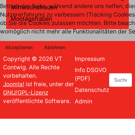
Betrieb der Seite, während andere uns helfen, di
Mittwochsfrauen
Nutzererfahrung zu verbessern (Tracking Cookies)
Montagsfrauen
ob Sie die Cookies zulassen möchten. Bitte beach
womöglich nicht mehr alle Funktionalitäten der Se
Akzeptieren
Ablehnen
Impressum
Copyright © 2026 VT
Contwig. Alle Rechte
Info DSGVO
vorbehalten.
Suchen
(PDF)
Joomla!
ist freie, unter der
Datenschutz
GNU/GPL-Lizenz
veröffentlichte Software.
Admin