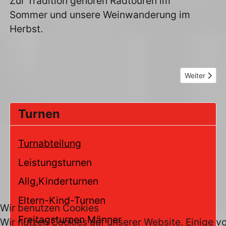
Zur Tradition gehören Radtouren im
Sommer und unsere Weinwanderung im
Herbst.
Nächster Bei
Weiter
Turnen
Turnabteilung
Leistungsturnen
Allg,Kinderturnen
Eltern-Kind-Turnen
Wir benutzen Cookies
Freitagsturnen Männer
Wir nutzen Cookies auf unserer Website. Einige vo